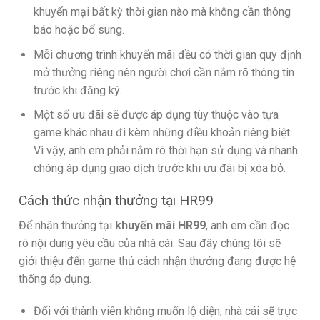
khuyến mại bất kỳ thời gian nào mà không cần thông
báo hoặc bổ sung.
Mỗi chương trình
khuyến mãi đều có thời gian quy định
mở thưởng riêng nên người chơi cần nắm rõ thông tin
trước khi đăng ký.
Một số ưu đãi sẽ được áp dụng tùy thuộc vào tựa
game khác nhau đi kèm những điều khoản riêng biệt.
Vì vậy, anh em phải nắm rõ thời hạn sử dụng và nhanh
chóng áp dụng giao dịch trước khi ưu đãi bị xóa bỏ.
Cách thức nhận thưởng tại HR99
Để nhận thưởng tại
khuyến mãi HR99
, anh em cần đọc
rõ nội dung yêu cầu của nhà cái. Sau đây chúng tôi sẽ
giới thiệu đến game thủ cách nhận thưởng đang được hệ
thống áp dụng.
Đối với thành viên không muốn lộ diện, nhà cái sẽ trực