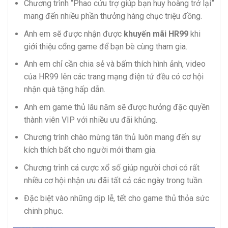
Chương trình “Phao cứu trợ giúp bạn huy hoàng trở lại”
mang đến nhiều phần thưởng hàng chục triệu đồng.
Anh em sẽ được nhận được
khuyến mãi HR99
khi
giới thiệu cổng game để bạn bè cùng tham gia.
Anh em chỉ cần chia sẻ và bấm thích hình ảnh, video
của HR99 lên các trang mạng điện tử đều có cơ hội
nhận quà tặng hấp dẫn.
Anh em game thủ lâu năm sẽ được hưởng đặc quyền
thành viên VIP với nhiều ưu đãi khủng.
Chương trình chào mừng tân thủ luôn mang đến sự
kích thích bất cho người mới tham gia.
Chương trình cá cược xổ số giúp người chơi có rất
nhiều cơ hội nhận ưu đãi tất cả các ngày trong tuần.
Đặc biệt vào những dịp lễ, tết cho game thủ thỏa sức
chinh phục.