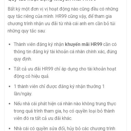
Bất kỳ một đơn vị vị hoạt động nào cũng đều có những
quy tắc riêng của mình. HR99
cũng vậy, để tham gia
chương trình nhận ưu đãi từ nhà cái anh em cần bỏ túi
những quy tắc sau:
Thành viên đăng ký nhận
khuyến mãi HR99
cần có
thông tin đăng ký tài khoản cá nhân chính xác, đúng
quy định.
Tất cả ưu đãi HR99 chỉ áp dụng cho tài khoản hoạt
động có hiệu quả.
1 thành viên chỉ được đăng ký nhận thưởng 1
lần/ngày.
Nếu nhà cái phát hiện cá nhân nào không trung thực
trong quá trình tham gia, họ có quyền loại bỏ thành
viên đó ra tất cả ưu đãi khác.
Nhà cái có quyền sửa đổi, hủy bỏ các chương trình