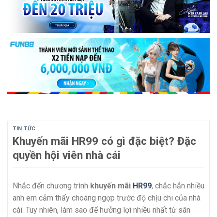
TIN TỨC
Khuyến mãi HR99 có gì đặc biệt? Đặc
quyền hội viên nhà cái
Nhắc đến chương trình
khuyến mãi
HR99
, chắc hẳn nhiều
anh em cảm thấy choáng ngợp trước độ chịu chi của nhà
cái. Tuy nhiên, làm sao để hưởng lợi nhiều nhất từ sân