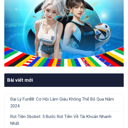
Bài viết mới
Đại Lý Fun88: Cơ Hội Làm Giàu Không Thể Bỏ Qua Năm
2024
Rút Tiền Sbobet: 5 Bước Rút Tiền Về Tài Khoản Nhanh
Nhất