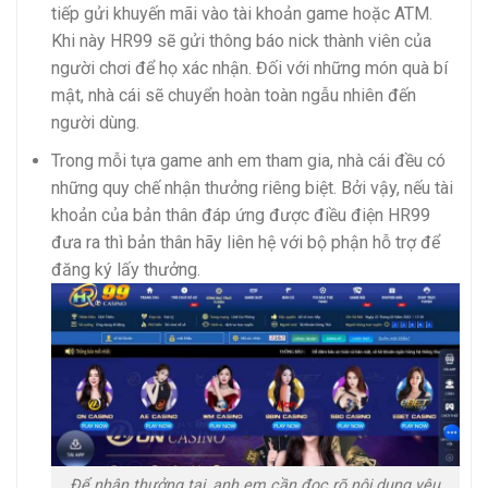
tiếp gửi khuyến mãi vào tài khoản game hoặc ATM.
Khi này HR99 sẽ gửi thông báo nick thành viên của
người chơi để họ xác nhận. Đối với những món quà bí
mật, nhà cái sẽ chuyển hoàn toàn ngẫu nhiên đến
người dùng.
Trong mỗi tựa game anh em tham gia, nhà cái đều có
những quy chế nhận thưởng riêng biệt. Bởi vậy, nếu tài
khoản của bản thân đáp ứng được điều điện HR99
đưa ra thì bản thân hãy liên hệ với bộ phận hỗ trợ để
đăng ký lấy thưởng.
Để nhận thưởng tại, anh em cần đọc rõ nội dung yêu