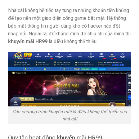
Nhà cái không hề tiếc tay tung ra những khoản tiền khủng
để tạo nên một giao diện cổng game bắt mặt. Hệ thống
bảo mật thông tin người dùng khó có hacker nào đột
nhập nổi. Ngoài ra, để khẳng định độ chịu chi của mình thì
khuyến mãi HR99
là điều không thể thiếu.
Các chương trình khuyến mãi là điều không thể thiếu của
nhà cái
Quy tắc hoạt động khuyến mãi HR99