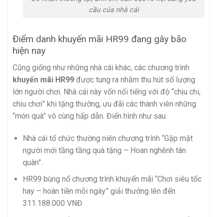
cầu của nhà cái
Điểm danh khuyến mãi HR99 đang gây bão
hiện nay
Cũng giống như những nhà cái khác, các chương trình
khuyến mãi HR99
được tung ra nhằm thu hút số lượng
lớn người chơi. Nhà cái này vốn nổi tiếng với độ “chịu chi,
chịu chơi” khi tặng thưởng, ưu đãi các thành viên những
“món quà” vô cùng hấp dẫn. Điển hình như sau:
Nhà cái tổ chức thường niên chương trình “Gặp mặt
người mới tầng tầng quà tặng – Hoan nghênh tân
quân”.
HR99 bùng nổ chương trình khuyến mãi “Chơi siêu tốc
hay – hoàn tiền mỗi ngày” giải thưởng lên đến
311.188.000 VNĐ