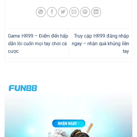
Game HR99 – Điểm đến hấp
Truy cập HR99 đăng nhập
dẫn lôi cuốn mọi tay chơi cá
ngay – nhận quà khủng liền
cược
tay