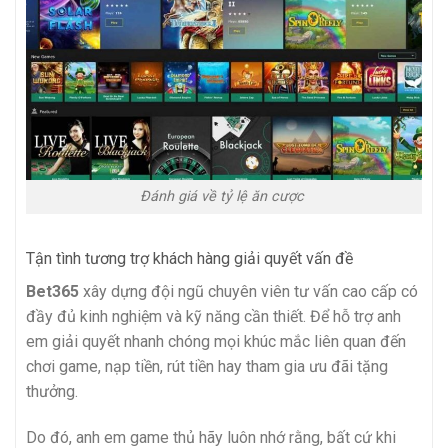
Đánh giá về tỷ lệ ăn cược
Tận tình tương trợ khách hàng giải quyết vấn đề
Bet365
xây dựng đội ngũ chuyên viên tư vấn cao cấp có
đầy đủ kinh nghiệm và kỹ năng cần thiết. Để hỗ trợ anh
em giải quyết nhanh chóng mọi khúc mắc liên quan đến
chơi game, nạp tiền, rút tiền hay tham gia ưu đãi tặng
thưởng.
Do đó, anh em game thủ hãy luôn nhớ rằng, bất cứ khi