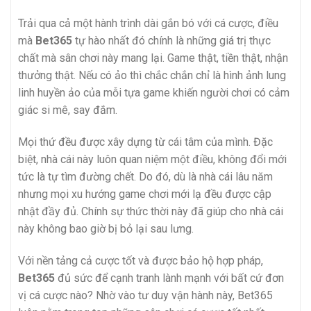
Trải qua cả một hành trình dài gắn bó với cá cược, điều
mà
Bet365
tự hào nhất đó chính là những giá trị thực
chất mà sân chơi này mang lại. Game thật, tiền thật, nhận
thưởng thật. Nếu có ảo thì chắc chắn chỉ là hình ảnh lung
linh huyền ảo của mỗi tựa game khiến người chơi có cảm
giác si mê, say đắm.
Mọi thứ đều được
xây dựng từ cái tâm của mình. Đặc
biệt, nhà cái này luôn quan niệm một điều, không đổi mới
tức là tự tìm đường chết. Do đó, dù là nhà cái lâu năm
nhưng mọi xu hướng game chơi mới lạ đều được
cập
nhật đầy đủ. Chính sự thức thời này đã giúp cho nhà cái
này không bao giờ bị bỏ lại sau lưng.
Với nền tảng cả cược tốt và được bảo hộ hợp pháp,
Bet365
đủ sức để cạnh tranh lành mạnh với bất cứ đơn
vị cá cược nào? Nhờ vào tư duy vận hành này, Bet365