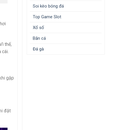
Soi kèo bóng đá
Top Game Slot
hơi
Xổ số
Bắn cá
ì thế,
Đá gà
 cái.
khi gặp
hi đặt