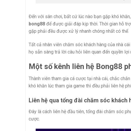
Đến với sân chơi, bất cứ lúc nào bạn gặp khó khăn
bong88
để được giải đáp kịp thời. Thời gian hỗ t
gặp phải đều được xử lý nhanh chóng nhất có thể.
Tất cả nhân viên chăm sóc khách hàng của nhà cái
họ sẵn sàng trả lời câu hỏi liên quan đến quyền lợi 
Một số kênh liên hệ Bong88 ph
Thành viên tham gia cá cược tại nhà cái, chắc chắn
khó khăn lúc tham gia game thì đều phải liên hệ phía
Liên hệ qua tổng đài chăm sóc khách 
Đây là cách liên hệ đầu tiên, tổng đài chăm sóc p
cược.