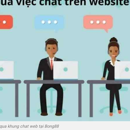
 qua khung chat web tại Bong88