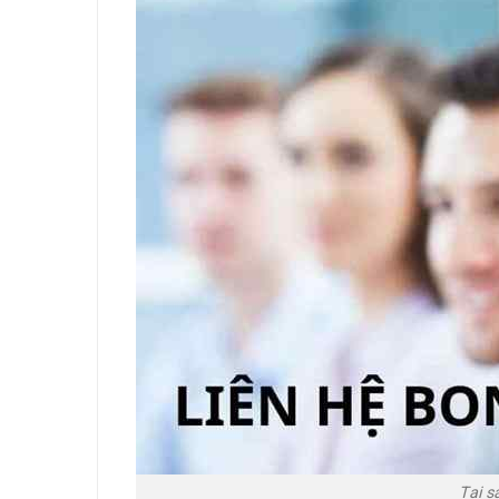
Tại s