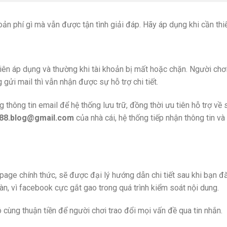
oản phí gì mà vẫn được tận tình giải đáp. Hãy áp dụng khi cần thiế
iên áp dụng và thường khi tài khoản bị mất hoặc chặn. Người chơ
 gửi mail thì vẫn nhận được sự hỗ trợ chi tiết.
 thông tin email để hệ thống lưu trữ, đồng thời ưu tiên hỗ trợ về 
g88.blog@gmail.com
của nhà cái, hệ thống tiếp nhận thông tin và
anpage chính thức, sẽ được đại lý hướng dẫn chi tiết sau khi bạn đ
n, vì facebook cực gắt gao trong quá trình kiểm soát nội dung.
cùng thuận tiền để người chơi trao đổi mọi vấn đề qua tin nhắn.